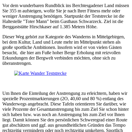
Vor dem wunderbaren Rundblick ins Berchtesgadener Land müssen
Sie 355 m aufsteigen, wofür Sie je nach lhrer Fitness mehr oder
weniger Anstrengung benötigen. Startpunkt der Teststrecke ist die
Haltestelle "Toter Mann" beim Gasthaus Schwarzeck. Ziel ist die
Berggaststätte Hirschkaser auf 1.385 Metern Höhe.
Dieser Weg gehört zur Kategorie des Wanderns in Mittelgebirgen,
bei dem Kultur, Land und Leute mehr im Mittelpunkt stehen als
große sportliche Ambitionen. lnsofern wird er von vielen Gästen
besucht, die hier am Fuße hoher Berge Erholung mit reizvollen
Erkundungen der Bergwelt verbinden möchten, ohne sich zu
überanstrengen.
Um lhnen die Einteilung der Anstrengung zu erleichtern, haben wir
spezielle Prozentmarkierungen (2O, 40,60 und 80 %) entlang des
Wanderwegs angebracht. Diese Tafeln orientieren Sie darüber, wie
viele Prozente der Gesamtanstrengung bis zum Ziel Sie schon hinter
sich haben bzw. was noch an Anstrengung bis zum Ziel vor lhnen
liegt. Damit können Sie den persönlichen Schweregrad einer Route
gut abschätzen und ggf. aus gesundheitlichen Gründen das Tempo
rechtzeitig vermindern oder noch rechtzeitig umkehren. Sportlich