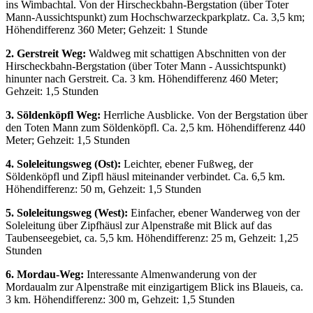
ins Wimbachtal. Von der Hirscheckbahn-Bergstation (über Toter
Mann-Aussichtspunkt) zum Hochschwarzeckparkplatz. Ca. 3,5 km;
Höhendifferenz 360 Meter; Gehzeit: 1 Stunde
2. Gerstreit Weg:
Waldweg mit schattigen Abschnitten von der
Hirscheckbahn-Bergstation (über Toter Mann - Aussichtspunkt)
hinunter nach Gerstreit. Ca. 3 km. Höhendifferenz 460 Meter;
Gehzeit: 1,5 Stunden
3. Söldenköpfl Weg:
Herrliche Ausblicke. Von der Bergstation über
den Toten Mann zum Söldenköpfl. Ca. 2,5 km. Höhendifferenz 440
Meter; Gehzeit: 1,5 Stunden
4. Soleleitungsweg (Ost):
Leichter, ebener Fußweg, der
Söldenköpfl und Zipfl häusl miteinander verbindet. Ca. 6,5 km.
Höhendifferenz: 50 m, Gehzeit: 1,5 Stunden
5. Soleleitungsweg (West):
Einfacher, ebener Wanderweg von der
Soleleitung über Zipfhäusl zur Alpenstraße mit Blick auf das
Taubenseegebiet, ca. 5,5 km. Höhendifferenz: 25 m, Gehzeit: 1,25
Stunden
6. Mordau-Weg:
Interessante Almenwanderung von der
Mordaualm zur Alpenstraße mit einzigartigem Blick ins Blaueis, ca.
3 km. Höhendifferenz: 300 m, Gehzeit: 1,5 Stunden